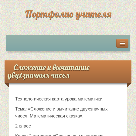
Портфолио учителя
Мои разработки
Грамоты, дипломы, сертификаты
Сложение и вычитание
двухзначных чисел
Достижения учеников
Обратная связь
Технологическая карта урока математики.
Тема: «Сложение и вычитание двухзначных
чисел. Математическая сказка».
2 класс
Конец 2 четверти «Сложение и вычитание