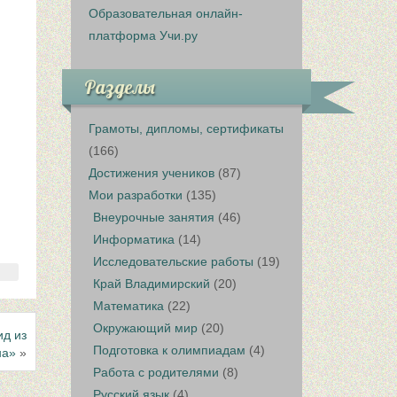
Образовательная онлайн-
платформа Учи.ру
Разделы
Грамоты, дипломы, сертификаты
(166)
Достижения учеников
(87)
Мои разработки
(135)
Внеурочные занятия
(46)
Информатика
(14)
Исследовательские работы
(19)
Край Владимирский
(20)
Математика
(22)
Окружающий мир
(20)
ид из
Подготовка к олимпиадам
(4)
на»
»
Работа с родителями
(8)
Русский язык
(4)