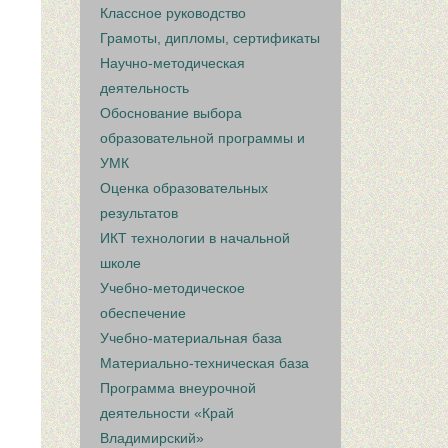
Классное руководство
Грамоты, дипломы, сертификаты
Научно-методическая
деятельность
Обоснование выбора
образовательной программы и
УМК
Оценка образовательных
результатов
ИКТ технологии в начальной
школе
Учебно-методическое
обеспечение
Учебно-материальная база
Материально-техническая база
Программа внеурочной
деятельности «Край
Владимирский»