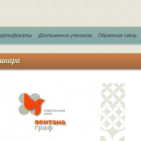
 сертификаты
Достижения учеников
Обратная связь
инара