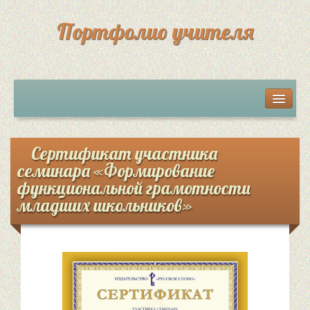
Портфолио учителя
Мои разработки
Грамоты, дипломы, сертификаты
Сертификат участника
семинара «Формирование
Достижения учеников
функциональной грамотности
младших школьников»
Обратная связь