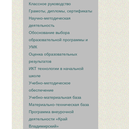
Классное руководство
Грамоты, дипломы, сертификаты
Научно-методическая
деятельность
Обоснование выбора
образовательной программы и
УМК
Оценка образовательных
результатов
ИКТ технологии в начальной
школе
Учебно-методическое
обеспечение
Учебно-материальная база
Материально-техническая база
Программа внеурочной
деятельности «Край
Владимирский»