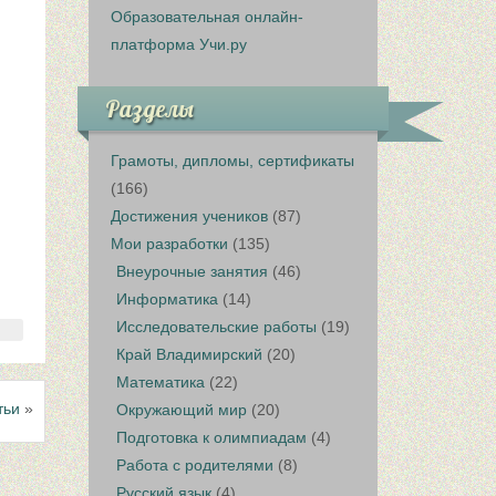
Образовательная онлайн-
платформа Учи.ру
Разделы
Грамоты, дипломы, сертификаты
(166)
Достижения учеников
(87)
Мои разработки
(135)
Внеурочные занятия
(46)
Информатика
(14)
Исследовательские работы
(19)
Край Владимирский
(20)
Математика
(22)
тьи
»
Окружающий мир
(20)
Подготовка к олимпиадам
(4)
Работа с родителями
(8)
Русский язык
(4)