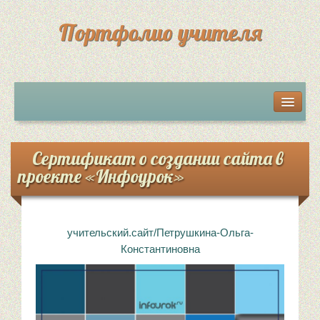
Портфолио учителя
Мои разработки
Грамоты, дипломы, сертификаты
Сертификат о создании сайта в
проекте «Инфоурок»
Достижения учеников
Обратная связь
учительский.сайт/Петрушкина-Ольга-
Константиновна