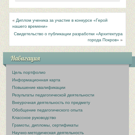
«
Диплом ученика за участие в конкурсе «Герой
нашего времени»
Свидетельство о публикации разработки «Архитектура
города Покров»
»
Навигация
Цель портфолио
Информационная карта
Повышение квалификации
Результаты педагогической деятельности
Внеурочная деятельность по предмету
Обобщение педагогического опыта
Классное руководство
Грамоты, дипломы, сертификаты
Научно-методическая деятельность