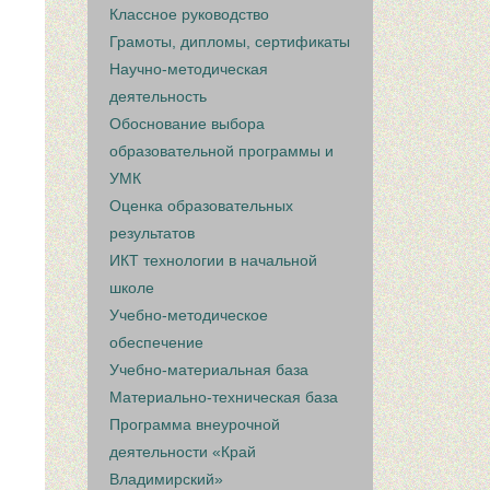
Классное руководство
Грамоты, дипломы, сертификаты
Научно-методическая
деятельность
Обоснование выбора
образовательной программы и
УМК
Оценка образовательных
результатов
ИКТ технологии в начальной
школе
Учебно-методическое
обеспечение
Учебно-материальная база
Материально-техническая база
Программа внеурочной
деятельности «Край
Владимирский»