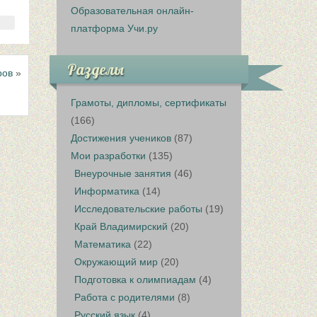
Образовательная онлайн-
платформа Учи.ру
Разделы
ров
»
Грамоты, дипломы, сертификаты
(166)
Достижения учеников
(87)
Мои разработки
(135)
Внеурочные занятия
(46)
Информатика
(14)
Исследовательские работы
(19)
Край Владимирский
(20)
Математика
(22)
Окружающий мир
(20)
Подготовка к олимпиадам
(4)
Работа с родителями
(8)
Русский язык
(4)