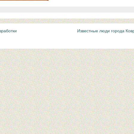
зработки
Известные люди города Ков