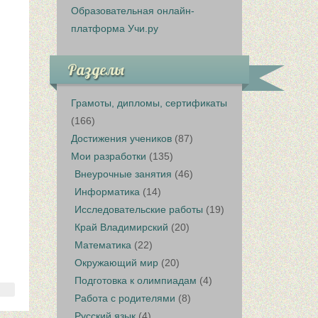
Образовательная онлайн-
платформа Учи.ру
Разделы
Грамоты, дипломы, сертификаты
(166)
Достижения учеников
(87)
Мои разработки
(135)
Внеурочные занятия
(46)
Информатика
(14)
Исследовательские работы
(19)
Край Владимирский
(20)
Математика
(22)
Окружающий мир
(20)
Подготовка к олимпиадам
(4)
Работа с родителями
(8)
Русский язык
(4)