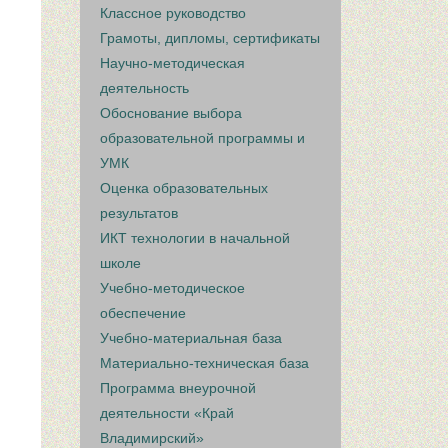
Классное руководство
Грамоты, дипломы, сертификаты
Научно-методическая
деятельность
Обоснование выбора
образовательной программы и
УМК
Оценка образовательных
результатов
ИКТ технологии в начальной
школе
Учебно-методическое
обеспечение
Учебно-материальная база
Материально-техническая база
Программа внеурочной
деятельности «Край
Владимирский»