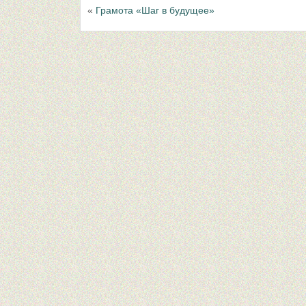
«
Грамота «Шаг в будущее»