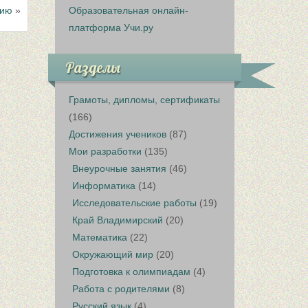
Образовательная онлайн-
тию
»
платформа Учи.ру
Разделы
Грамоты, дипломы, сертификаты
(166)
Достижения учеников
(87)
Мои разработки
(135)
Внеурочные занятия
(46)
Информатика
(14)
Исследовательские работы
(19)
Край Владимирский
(20)
Математика
(22)
Окружающий мир
(20)
Подготовка к олимпиадам
(4)
Работа с родителями
(8)
Русский язык
(4)