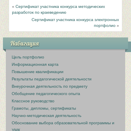
«
Сертификат участника конкурса методических
разработок по краеведению
Сертификат участника конкурса электронных
портфолио
»
Навигация
Цель портфолио
Информационная карта
Повышение квалификации
Результаты педагогической деятельности
Внеурочная деятельность по предмету
Обобщение педагогического опыта
Классное руководство
Грамоты, дипломы, сертификаты
Научно-методическая деятельность
Обоснование выбора образовательной программы и
УМК