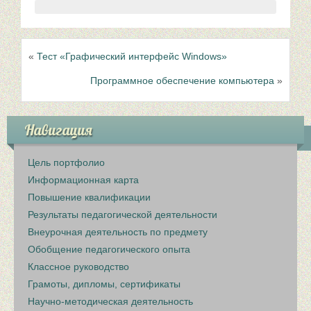
«
Тест «Графический интерфейс Windows»
Программное обеспечение компьютера
»
Навигация
Цель портфолио
Информационная карта
Повышение квалификации
Результаты педагогической деятельности
Внеурочная деятельность по предмету
Обобщение педагогического опыта
Классное руководство
Грамоты, дипломы, сертификаты
Научно-методическая деятельность