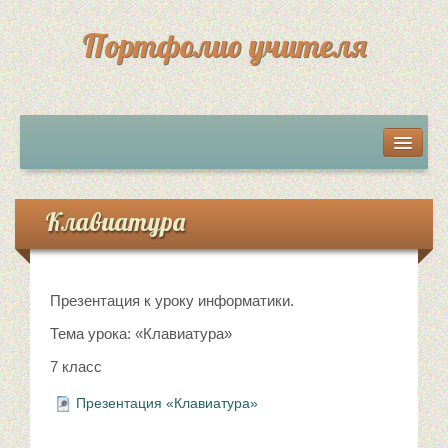
Портфолио учителя
Мои разработки
Грамоты, дипломы, сертификаты
Клавиатура
Достижения учеников
Презентация к уроку информатики.
Обратная связь
Тема урока: «Клавиатура»
7 класс
Презентация «Клавиатура»