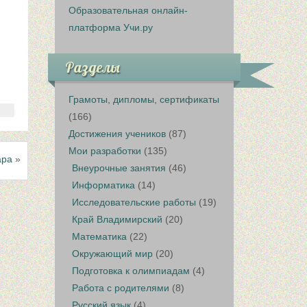
Образовательная онлайн-
платформа Учи.ру
Разделы
Грамоты, дипломы, сертификаты
(166)
Достижения учеников
(87)
Мои разработки
(135)
ара
»
Внеурочные занятия
(46)
Информатика
(14)
Исследовательские работы
(19)
Край Владимирский
(20)
Математика
(22)
Окружающий мир
(20)
Подготовка к олимпиадам
(4)
Работа с родителями
(8)
Русский язык
(4)