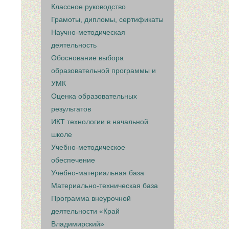
Классное руководство
Грамоты, дипломы, сертификаты
Научно-методическая
деятельность
Обоснование выбора
образовательной программы и
УМК
Оценка образовательных
результатов
ИКТ технологии в начальной
школе
Учебно-методическое
обеспечение
Учебно-материальная база
Материально-техническая база
Программа внеурочной
деятельности «Край
Владимирский»