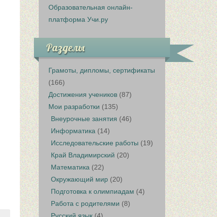
Образовательная онлайн-
платформа Учи.ру
Разделы
Грамоты, дипломы, сертификаты
(166)
Достижения учеников
(87)
Мои разработки
(135)
Внеурочные занятия
(46)
Информатика
(14)
Исследовательские работы
(19)
Край Владимирский
(20)
Математика
(22)
Окружающий мир
(20)
Подготовка к олимпиадам
(4)
Работа с родителями
(8)
Русский язык
(4)