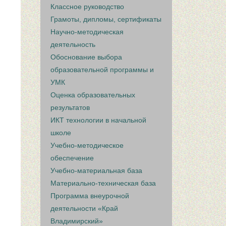
Классное руководство
Грамоты, дипломы, сертификаты
Научно-методическая
деятельность
Обоснование выбора
образовательной программы и
УМК
Оценка образовательных
результатов
ИКТ технологии в начальной
школе
Учебно-методическое
обеспечение
Учебно-материальная база
Материально-техническая база
Программа внеурочной
деятельности «Край
Владимирский»