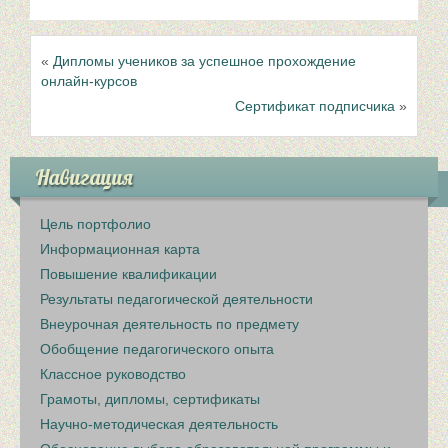
«
Дипломы учеников за успешное прохождение
онлайн-курсов
Сертификат подписчика
»
Навигация
Цель портфолио
Информационная карта
Повышение квалификации
Результаты педагогической деятельности
Внеурочная деятельность по предмету
Обобщение педагогического опыта
Классное руководство
Грамоты, дипломы, сертификаты
Научно-методическая деятельность