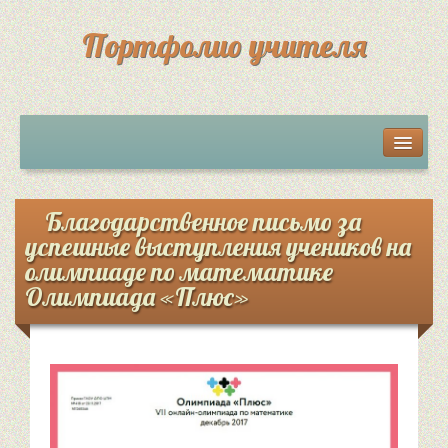
Портфолио учителя
Мои разработки
Грамоты, дипломы, сертификаты
Благодарственное письмо за
успешные выступления учеников на
Достижения учеников
олимпиаде по математике
Олимпиада «Плюс»
Обратная связь