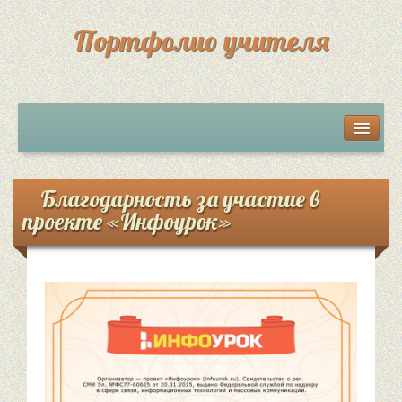
Портфолио учителя
Мои разработки
Грамоты, дипломы, сертификаты
Благодарность за участие в
проекте «Инфоурок»
Достижения учеников
Обратная связь